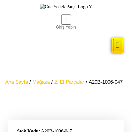
Giriş Yapın
Kullanıcı Adı veya Email Adresi
Cnc Kontrol Sist
2. El Parçal
Şifre
Remember Me
Ana Sayfa
/
Mağaza
/
2. El Parçalar
/ A20B-1006-047
Giriş
Lost your password?
Stok Kodu:
A20B-1006-047