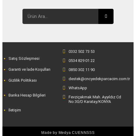
0332 502 73 53
Satış Sözleşmesi
0534 829 01 22
Garanti ve İade Koşulları
0850 302 11 90
destek@cncyedekparcacim.com.tr
Gizlilik Politikası
WhatsApp
Banka Hesap Bilgileri
Fevziçakmak Mah. Ayyıldız Cd
No:30/D Karatay/KONYA
İletişim
Made by
Medya CUENNSSS