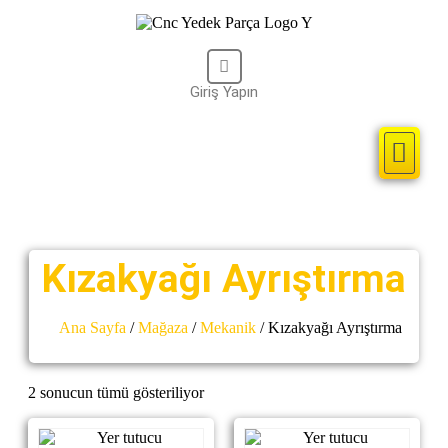
Giriş Yapın
Kullanıcı Adı veya Email Adresi
Cnc Kontrol Sist
2. El Parçal
Şifre
Remember Me
Kızakyağı Ayrıştırma
Giriş
Ana Sayfa
/
Mağaza
/
Mekanik
/ Kızakyağı Ayrıştırma
Lost your password?
2 sonucun tümü gösteriliyor