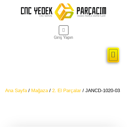
Giriş Yapın
Kullanıcı Adı veya Email Adresi
Cnc Kontrol Sist
2. El Parçal
Şifre
Remember Me
Giriş
Ana Sayfa
/
Mağaza
/
2. El Parçalar
/ JANCD-1020-03
Lost your password?