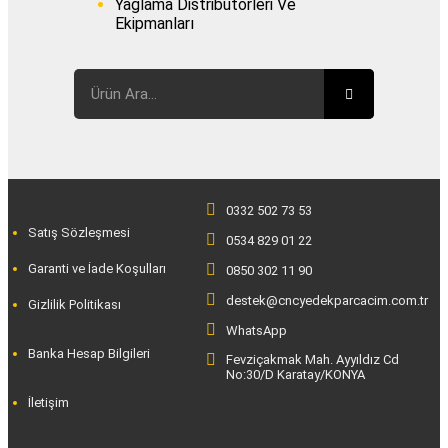
Yağlama Distribütörleri Ve
Ekipmanları
0332 502 73 53
Satış Sözleşmesi
0534 829 01 22
Garanti ve İade Koşulları
0850 302 11 90
destek@cncyedekparcacim.com.tr
Gizlilik Politikası
WhatsApp
Banka Hesap Bilgileri
Fevziçakmak Mah. Ayyıldız Cd
No:30/D Karatay/KONYA
İletişim