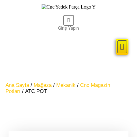
Giriş Yapın
Kullanıcı Adı veya Email Adresi
Cnc Kontrol Sist
2. El Parçal
Şifre
Remember Me
Ana Sayfa
/
Mağaza
/
Mekanik
/
Cnc Magazin
Potları
/ ATC POT
Giriş
Lost your password?