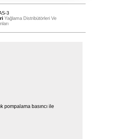
AS-3
ri
Yağlama Distribütörleri Ve
ları
ık pompalama basıncı ile