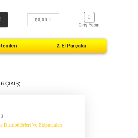
$
0,00
Giriş Yapın
Kullanıcı Adı veya Email Adresi
stemleri
2. El Parçalar
Şifre
Remember Me
3-6 ÇIKIŞ)
Giriş
Lost your password?
-3
 Distribütörleri Ve Ekipmanları