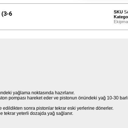
SKU
S
 (3-6
Katego
Ekipman
ündeki yağlama noktasında hazırlanır.
ston pompası hareket eder ve pistonun önündeki yağ 10-30 barl
 edildikten sonra pistonlar tekrar eski yerlerine dönerler.
de tekrar yeterli dozajda yağ sağlanır.