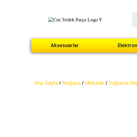
Aksesuarlar
Elektron
Ana Sayfa
/
Mağaza
/
Mekanik
/
Yağlama Dist